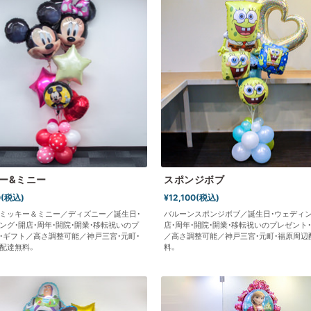
ー&ミニー
スポンジボブ
0(税込)
¥12,100(税込)
ミッキー＆ミニー／ディズニー／誕生日・
バルーンスポンジボブ／誕生日・ウェディン
ング・開店・周年・開院・開業・移転祝いのプ
店・周年・開院・開業・移転祝いのプレゼント
・ギフト／高さ調整可能／神戸三宮・元町・
／高さ調整可能／神戸三宮・元町・福原周辺
配達無料。
料。