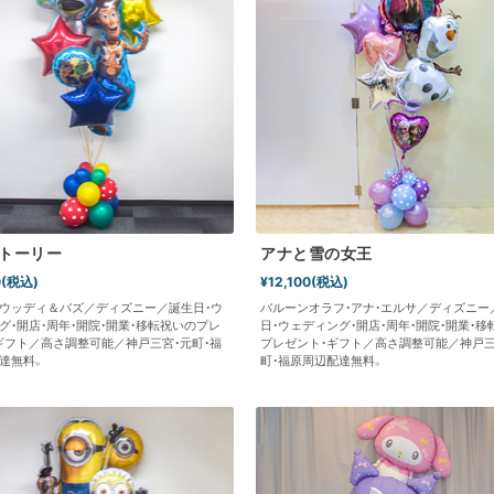
トーリー
アナと雪の女王
0(税込)
¥12,100(税込)
ウッディ＆バズ／ディズニー／誕生日・ウ
バルーンオラフ・アナ・エルサ／ディズニー
グ・開店・周年・開院・開業・移転祝いのプレ
日・ウェディング・開店・周年・開院・開業・移
ギフト／高さ調整可能／神戸三宮・元町・福
プレゼント・ギフト／高さ調整可能／神戸三
達無料。
町・福原周辺配達無料。