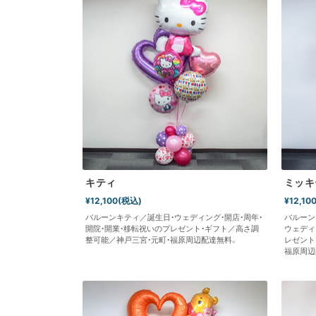
キティ
ミッキ
¥12,100(税込)
¥12,10
バルーンキティ／誕生日・ウェディング・開店・周年・
バルーン
開院・開業・移転祝いのプレゼント・ギフト／高さ調
ウェディ
整可能／神戸三宮・元町・福原周辺配達無料。
レゼント
福原周辺