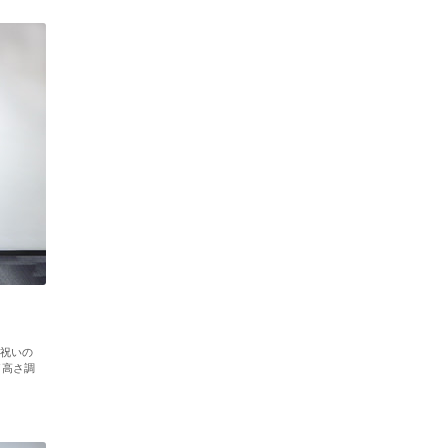
院祝いの
／高さ調
。