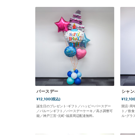
バースデー
シャン
¥12,100(税込)
¥12,10
誕生日のプレゼント・ギフト／ハッピーバースデー
開店・周
／バルーンギフト／バースデーケーキ／高さ調整可
ト／飲食
能／神戸三宮・元町・福原周辺配達無料。
ル・グラ