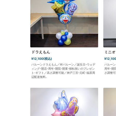
ドラえもん
ミニオ
¥12,100(税込)
¥12,10
バルーンドラえもん／Wバルーン／誕生日・ウェデ
バルーン
ィング・開店・周年・開院・開業・移転祝いのプレゼン
周年・開
ト・ギフト／高さ調整可能／神戸三宮・元町・福原周
さ調整可
辺配達無料。