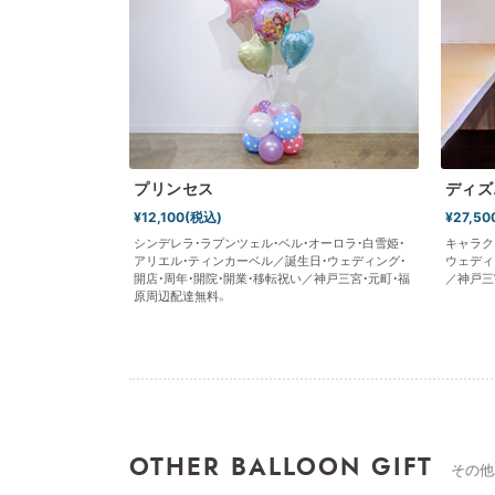
プリンセス
ディズ
¥12,100(税込)
¥27,50
シンデレラ・ラプンツェル・ベル・オーロラ・白雪姫・
キャラク
アリエル・ティンカーベル／誕生日・ウェディング・
ウェディ
開店・周年・開院・開業・移転祝い／神戸三宮・元町・福
／神戸三
原周辺配達無料。
OTHER BALLOON GIFT
その他