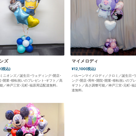
ンズ
マイメロディ
0(税込)
¥12,100(税込)
ミニオンズ／誕生日・ウェディング・開店・
バルーンマイメロディ／クロミ／誕生日・
院・開業・移転祝いのプレゼント・ギフト／高
ング・開店・周年・開院・開業・移転祝いのプレ
能／神戸三宮・元町・福原周辺配達無料。
ギフト／高さ調整可能／神戸三宮・元町・福
達無料。