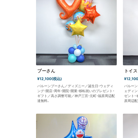
プーさん
トイス
¥12,100(税込)
¥12,10
バルーンプーさん／ディズニー／誕生日・ウェディ
バルーン
ング・開店・周年・開院・開業・移転祝いのプレゼント・
ェディン
ギフト／高さ調整可能／神戸三宮・元町・福原周辺配
ゼント・
達無料。
原周辺配