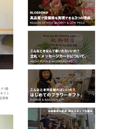
グ・開
・ギフト
配達無