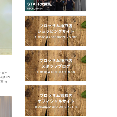
／誕生
転祝いの
宮・元