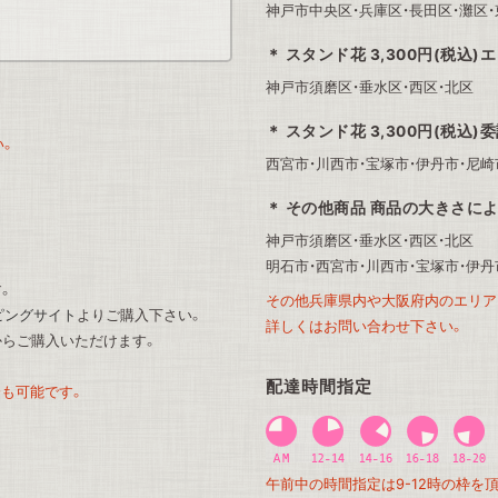
神戸市中央区・兵庫区・長田区・灘区・
スタンド花 3,300円(税込)
神戸市須磨区・垂水区・西区・北区
スタンド花 3,300円(税込)
い。
西宮市・川西市・宝塚市・伊丹市・尼崎
その他商品 商品の大きさによって
神戸市須磨区・垂水区・西区・北区
明石市・西宮市・川西市・宝塚市・伊丹
す。
その他兵庫県内や大阪府内のエリア
ッピングサイト
よりご購入下さい。
詳しくはお問い合わせ下さい。
からご購入いただけます。
配達時間指定
も可能です。
午前中の時間指定は9-12時の枠を
。