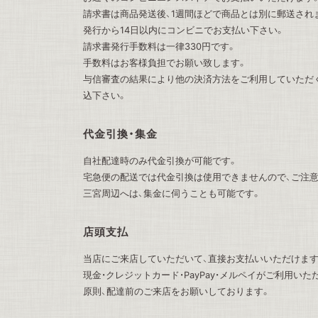
請求書は商品発送後、1週間ほどで商品とは別に郵送され
発行から14日以内にコンビニでお支払い下さい。
請求書発行手数料は一律330円です。
手数料はお客様負担でお願い致します。
与信審査の結果により他の決済方法をご利用していただ
込下さい。
代金引換・集金
自社配達時のみ代金引換が可能です。
宅急便の配送では代金引換は使用できませんので、ご注意
三宮周辺へは、集金に伺うことも可能です。
店頭支払
当店にご来店していただいて、直接お支払いいただけます
現金・クレジットカード・PayPay・メルペイがご利用いた
原則、配達前のご来店をお願いしております。