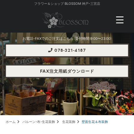
フラワー＆ショップ BLOSSOM 神戸・三宮店
お電話・FAXでのご注文はこちら（受付時間 9:00〜23:00）
078-321-4187
FAX注文用紙ダウンロード
ホーム
バルーン・布・生花装飾
生花装飾
壁面生花＆布装飾