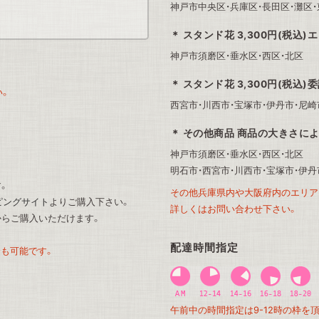
神戸市中央区・兵庫区・長田区・灘区・
スタンド花 3,300円(税込)
神戸市須磨区・垂水区・西区・北区
スタンド花 3,300円(税込)
い。
西宮市・川西市・宝塚市・伊丹市・尼崎
その他商品 商品の大きさによって
神戸市須磨区・垂水区・西区・北区
明石市・西宮市・川西市・宝塚市・伊丹
す。
その他兵庫県内や大阪府内のエリア
ッピングサイト
よりご購入下さい。
詳しくはお問い合わせ下さい。
からご購入いただけます。
配達時間指定
も可能です。
午前中の時間指定は9-12時の枠を
。