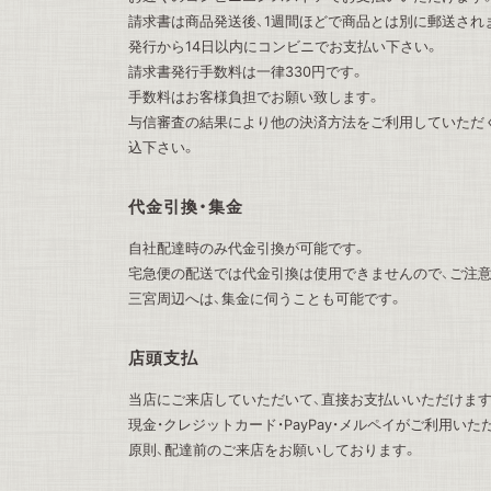
請求書は商品発送後、1週間ほどで商品とは別に郵送され
発行から14日以内にコンビニでお支払い下さい。
請求書発行手数料は一律330円です。
手数料はお客様負担でお願い致します。
与信審査の結果により他の決済方法をご利用していただ
込下さい。
代金引換・集金
自社配達時のみ代金引換が可能です。
宅急便の配送では代金引換は使用できませんので、ご注意
三宮周辺へは、集金に伺うことも可能です。
店頭支払
当店にご来店していただいて、直接お支払いいただけます
現金・クレジットカード・PayPay・メルペイがご利用いた
原則、配達前のご来店をお願いしております。