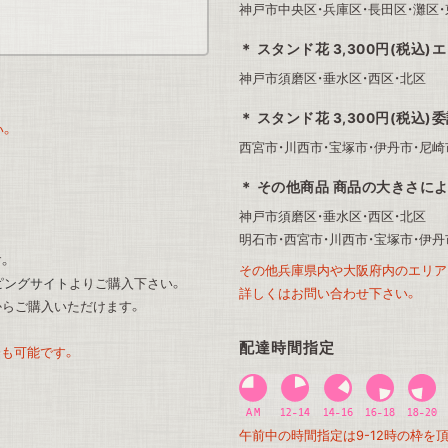
神戸市中央区・兵庫区・長田区・灘区・
スタンド花 3,300円(税込)
神戸市須磨区・垂水区・西区・北区
スタンド花 3,300円(税込)
い。
西宮市・川西市・宝塚市・伊丹市・尼崎
その他商品 商品の大きさによって
神戸市須磨区・垂水区・西区・北区
明石市・西宮市・川西市・宝塚市・伊丹
す。
その他兵庫県内や大阪府内のエリア
ッピングサイト
よりご購入下さい。
詳しくはお問い合わせ下さい。
からご購入いただけます。
配達時間指定
も可能です。
午前中の時間指定は9-12時の枠を
。