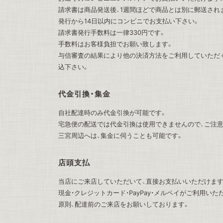
請求書は商品発送後、1週間ほどで商品とは別に郵送され
発行から14日以内にコンビニでお支払い下さい。
請求書発行手数料は一律330円です。
手数料はお客様負担でお願い致します。
与信審査の結果により他の決済方法をご利用していただ
込下さい。
代金引換・集金
自社配達時のみ代金引換が可能です。
宅急便の配送では代金引換は使用できませんので、ご注意
三宮周辺へは、集金に伺うことも可能です。
店頭支払
当店にご来店していただいて、直接お支払いいただけます
現金・クレジットカード・PayPay・メルペイがご利用いた
原則、配達前のご来店をお願いしております。